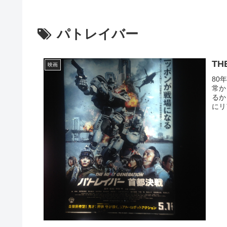
パトレイバー
TH
映画
80
常か
るか
にリ