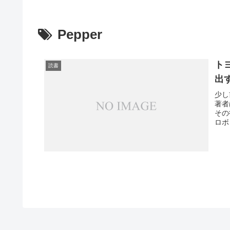
Pepper
ト
読書
出
少し
著者
その
ロボ