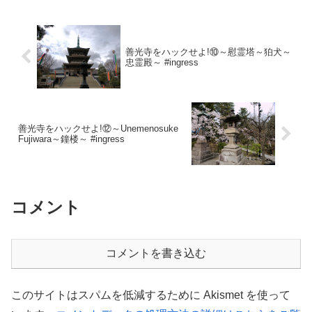
善光寺をハックせよ!⑩～慰霊塔～狛犬～
忠霊殿～ #ingress
善光寺をハックせよ!⑫～Unemenosuke
Fujiwara～鐘楼～ #ingress
コメント
コメントを書き込む
このサイトはスパムを低減するために Akismet を使って