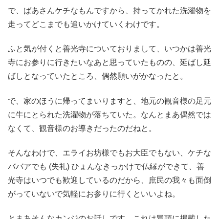
で、ばあさんケチなもんですから、持ってかれた洗濯物を
走ってどこまでも追いかけていくわけです。
ふと気が付くと善光寺についておりまして、いつかは善光
寺にお参りに行きたいなあと思っていたものの、延ばし延
ばしとなっていたところ、偶然願いがかなったと。
で、家のほうに帰ってまいりますと、地元の観音様の足元
に牛にとられた洗濯物が落ちていた。なんとまあ偶然では
なくて、観音様のお導きだったのだねと。
そんなわけで、エライお坊様でもお大臣でもない、ケチな
ババアでも (失礼) ひょんなきっかけで仏縁ができて、善
光寺はいつでも歓迎しているのだから、庶民の我々も面倒
がっていないで気軽にお参りに行くといいよね。
とまあそんなカンジのお話しです。これは冒頭に掲載した