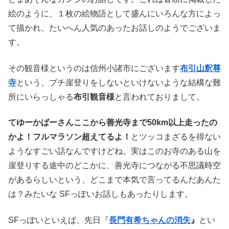
絵のように、１枚の絵物語として盛んにいろんな方によっ
て描かれ、たいへん人気のあったお話しのようでございま
す。
その観音様というのは信州小諸市にございます
布引山釈尊
寺
という、プチ崖登りをしないといけないような結構な難
所にいらっしゃる
布引観音様
と言われておりまして。
てゆーかばーさんここから善光寺まで50km以上走ったの
かよ！フルマラソン超えてるよ！
とツッコまざるを得ない
ようなすごい話なんですけどね。実はこのお寺のある山を
崖登りする途中のどこかに、善光寺につながる不思議時空
があるらしいという、どこまで本気で言ってるんだあんた
は？みたいな SFっぽいお話しもあったりします。
SFっぽいといえば、先日『
長門有希ちゃんの消失
』
とい