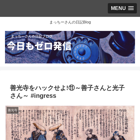
MENU
まっちーさんの日記Blog
善光寺をハックせよ!⑪～善子さんと光子
さん～ #ingress
善光寺