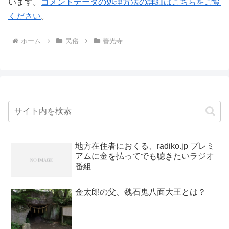
います。
コメントデータの処理方法の詳細はこちらをご覧
ください
。
ホーム
民俗
善光寺
地方在住者におくる、radiko.jp プレミ
アムに金を払ってでも聴きたいラジオ
番組
金太郎の父、魏石鬼八面大王とは？