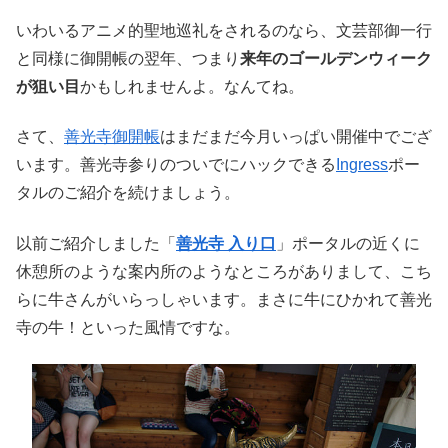
いわいるアニメ的聖地巡礼をされるのなら、文芸部御一行
と同様に御開帳の翌年、つまり
来年のゴールデンウィーク
が狙い目
かもしれませんよ。なんてね。
さて、
善光寺
御開帳
はまだまだ今月いっぱい開催中でござ
います。善光寺参りのついでにハックできる
Ingress
ポー
タルのご紹介を続けましょう。
以前ご紹介しました「
善光寺 入り口
」ポータルの近くに
休憩所のような案内所のようなところがありまして、こち
らに牛さんがいらっしゃいます。まさに牛にひかれて善光
寺の牛！といった風情ですな。