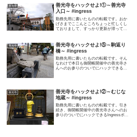
善光寺をハックせよ!①～善光寺
善光寺
入口～ #ingress
勤務先用に書いたものの転載です。おか
げさまでここんところちょっと忙しくし
ておりまして、すっかり更新が滞ってお
りました。そんなこんなのうちに善光寺
御開帳、にぎにぎしくもとっくにはじま
っております (汗)。「一生に、一度は参
善光寺をハックせよ!⑤～駒返り
善光寺
れ、善光寺」などと申...
橋～ #ingress
勤務先用に書いたものの転載です。そん
なわけで本日も御開帳開催中の善光寺さ
んへのお参りのついでにハックできる
Ingressポータルのご紹介いってみましょ
う。いったいいつになったら本堂に辿り
着くのか？まあそれだけポータルという
か見どころがたくさ...
善光寺をハックせよ!②～むじな
善光寺
地蔵～ #ingress
勤務先用に書いたものの転載です。引き
続き、御開帳開催中の善光寺さんへのお
参りのついでにハックできるIngressポー
タルのご紹介。前回ご紹介した「善光
寺 入り口」から登ってまいりますと、
左手には善光寺浄土宗の大本願、右手に
は宿坊と呼ばれるお...