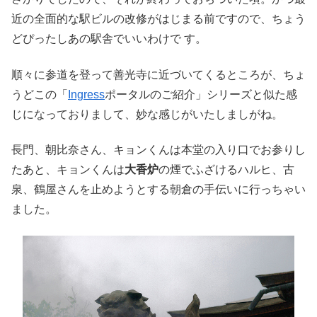
近の全面的な駅ビルの改修がはじまる前ですので、ちょう
どぴったしあの駅舎でいいわけで す。
順々に参道を登って善光寺に近づいてくるところが、ちょ
うどこの「
Ingress
ポータルのご紹介」シリーズと似た感
じになっておりまして、妙な感じがいたしましがね。
長門、朝比奈さん、キョンくんは本堂の入り口でお参りし
たあと、キョンくんは
大香炉
の煙でふざけるハルヒ、古
泉、鶴屋さんを止めようとする朝倉の手伝いに行っちゃい
ました。