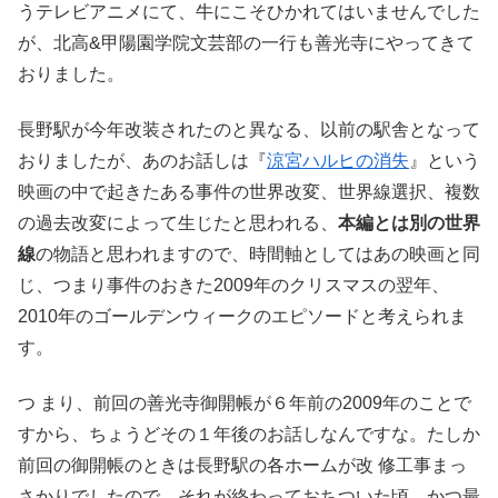
うテレビアニメにて、牛にこそひかれてはいませんでした
が、北高&甲陽園学院文芸部の一行も善光寺にやってきて
おりました。
長野駅が今年改装されたのと異なる、以前の駅舎となって
おりましたが、あのお話しは『
涼宮ハルヒの消失
』という
映画の中で起きたある事件の世界改変、世界線選択、複数
の過去改変によって生じたと思われる、
本編とは別の世界
線
の物語と思われますので、時間軸としてはあの映画と同
じ、つまり事件のおきた2009年のクリスマスの翌年、
2010年のゴールデンウィークのエピソードと考えられま
す。
つ まり、前回の善光寺御開帳が６年前の2009年のことで
すから、ちょうどその１年後のお話しなんですな。たしか
前回の御開帳のときは長野駅の各ホームが改 修工事まっ
さかりでしたので、それが終わっておちついた頃。かつ最