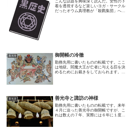
こんな話題を興味深く読んだ。女性の下
着を透視するなど楽しいヨガ・サークル
だったオウム真理教が「殺戮集団」へと
変化した決定的瞬間女性の下着を透視す
るのはたぶん「楽しい」のではなく
「#metoo案件」ではないかという気もす
るがまあそこはおいてお...
御開帳の冷徹
善光寺
勤務先用に書いたものの転載です。ここ
は地獄。閻魔大王が亡者に与える罰を決
めるためにお裁きをしておられます。閻
魔大王にはとても優秀な補佐官がいると
いうことが最近判明したようでございま
すな。冒頭掲載したお写真は江戸末期か
ら明治にかけてご活躍され...
善光寺と諏訪の神様
善光寺
勤務先用に書いたものの転載です。来年
４月に迫った善光寺の御開帳ですが、こ
れは数えの７年、実際には６年に１度だ
け行われる、とてもめずらしいイベント
です。長野県にはもう１つ、数え７年・
実際６年に１度行われるイベントがあり
まして、しかも決まって善...