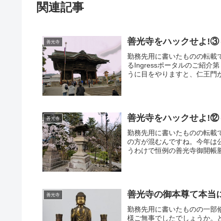
関連記事
善光寺をハックせよ!③～
善光寺
勤務先用に書いたものの転載
るIngressポータルのご
うに目をやりますと、仁王門が
善光寺をハックせよ!⑫～Une
善光寺
勤務先用に書いたものの転載
の方が混むんですね。今年は公
うわけで恒例の善光寺御開帳勝
善光寺の御本尊て本当
善光寺
勤務先用に書いたものの一部
様ご無事でしたでしょうか。