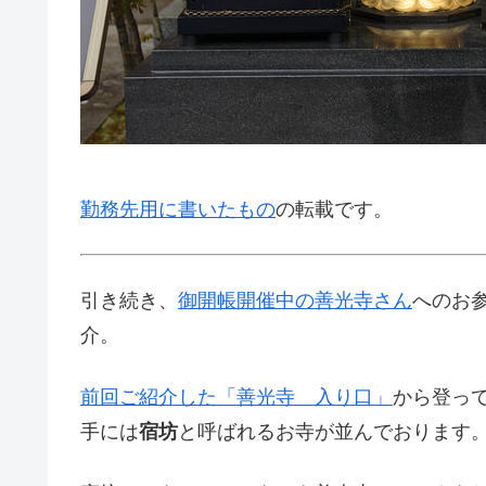
勤務先用に書いたもの
の転載です。
引き続き、
御開帳開催中の善光寺さん
へのお
介。
前回ご紹介した「善光寺 入り口」
から登っ
手には
宿坊
と呼ばれるお寺が並んでおります