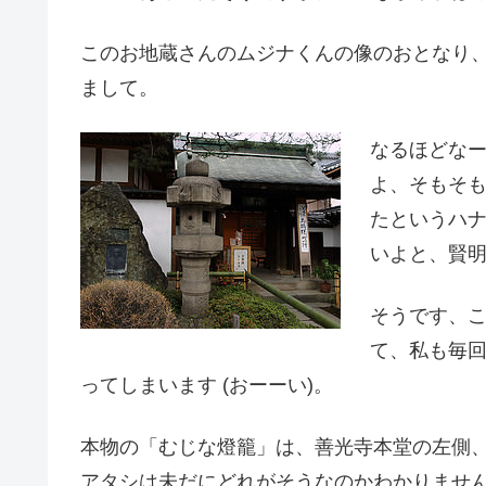
このお地蔵さんのムジナくんの像のおとなり
まして。
なるほどな
よ、そもそ
たというハ
いよと、賢
そうです、
て、私も毎
ってしまいます (おーーい)。
本物の「むじな燈籠」は、善光寺本堂の左側
アタシは未だにどれがそうなのかわかりませ