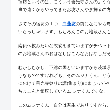
宿坊というのは、こういう善光寺さんのよう
事で遠くからやってきたお坊さんや参拝者の
さてその宿坊の１つ、
白蓮坊
の前になにやら
いらっしゃいます。もちろんこのお地蔵さん
南伝仏教みたいな袈裟をきていますがチベッ
のお地蔵さんのおはなしはこんなおはなしだ
むかしむかし、下総の国といいますから茨城
うなものですけれども、そのムジナくん、どう
に化けて善光寺参りの講(集まり)にまじって
ちょこんと鎮座しているム ジナくんですな。
このムジナくん、自分は畜生でありますから