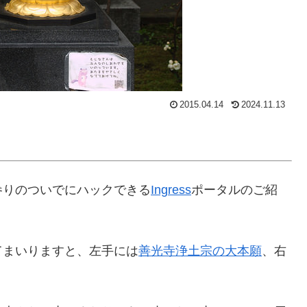
2015.04.14
2024.11.13
参りのついでにハックできる
Ingress
ポータルのご紹
てまいりますと、左手には
善光寺浄土宗の大本願
、右
。