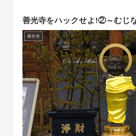
善光寺をハックせよ!②～むじな地蔵
善光寺