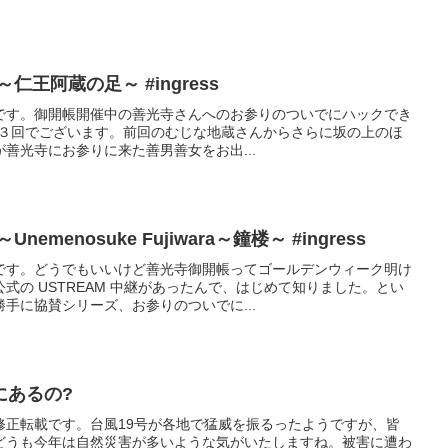
仁王阿蔵の足～ #ingress
です。御開帳開催中の善光寺さんへのお参りのついでにハックでき
紹介第３回でございます。前回のむじな地蔵さんからさらに坂の上のほ
善光寺にお参りに来た善男善女をお出...
menosuke Fujiwara～鐘楼～ #ingress
です。どうでもいいけど善光寺御開帳ってゴールデンウィーク明け
式の USTREAM 中継があったんで、はじめて知りました。とい
手に協賛シリーズ、お参りのついでに...
にあるの?
修正転載です。台風19号が各地で猛威を振るったようですが、皆
どうも今年は自然災害が多いような気がいたしますね。被害に遭わ