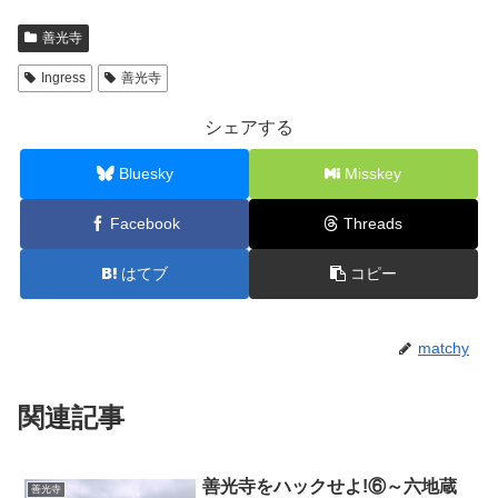
善光寺
Ingress
善光寺
シェアする
Bluesky
Misskey
Facebook
Threads
はてブ
コピー
matchy
関連記事
善光寺をハックせよ!⑥～六地蔵
善光寺