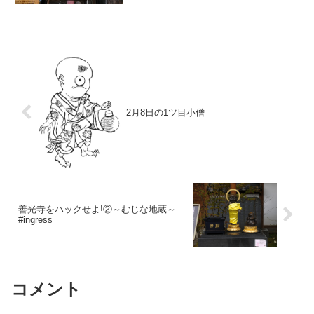
よー。第４回めです。前回の仁王門をく
ぐりますと、こんなカンジで善光寺の仲
見世通りとなって...
2月8日の1ツ目小僧
善光寺をハックせよ!②～むじな地蔵～
#ingress
コメント