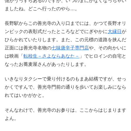
憶がうっすらあるのですが、いつのまにかなくなっちゃい
ましたね。どこへ行ったのやら…。
長野駅からこの善光寺の入り口までには、かつて長野オリ
ンピックの表彰式だったところなどでにぎやかに
大縁日
が
ひらかれていたりします。また、この元標の道路を挟んだ
正面には善光寺名物の
七味唐辛子専門店
や、その向かいに
は映画「
転校生－さよならあなた－
」でヒロインの自宅と
なったお蕎麦屋さんがあったりします。
いきなりタクシーで乗り付けるのもまあ結構ですが、せっ
かくですんで、善光寺門前の通りを歩いてお楽しみになら
れてはいかがかと。
そんなわけで、善光寺のお参りは、ここからはじまります
よん。