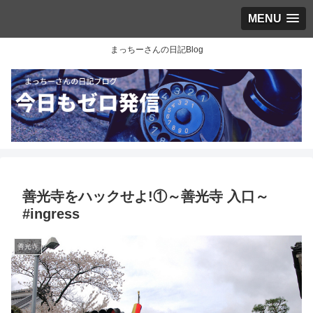
MENU
まっちーさんの日記Blog
善光寺をハックせよ!①～善光寺 入口～
#ingress
善光寺