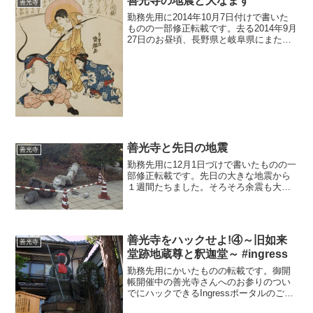
善光寺の地震と大なまず
善光寺
勤務先用に2014年10月7日付けで書いた
ものの一部修正転載です。去る2014年9月
27日のお昼頃、長野県と岐阜県にまたが
る御嶽山が噴火し、多くの尊い命が失わ
れました。先日書いたとおり、来年行わ
れる善光寺御開帳の話題を書くとしてお
りまして、...
善光寺と先日の地震
善光寺
勤務先用に12月1日づけで書いたものの一
部修正転載です。先日の大きな地震から
１週間たちました。そろそろ余震も大丈
夫かな？というところですね。ここんと
ころ来年の御開帳に便乗して善光寺の話
題を書いておりましたけれども、その善
光寺さんにも結構な影...
善光寺をハックせよ!④～旧如来
善光寺
堂跡地蔵尊と釈迦堂～ #ingress
勤務先用にかいたものの転載です。御開
帳開催中の善光寺さんへのお参りのつい
でにハックできるIngressポータルのご紹
介。もう飽きました？まだまだ続きます