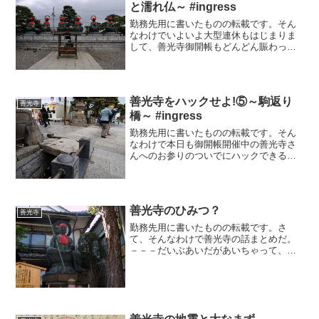
と濡れ仏～ #ingress
勤務先用に書いたものの転載です。そん
なわけでいよいよ大型連休もはじまりま
して、善光寺御開帳もどんどん賑わって
きているようです。お参りのついでにハ
ックできるIngressポータルのご紹介、続
けてまいりましょう。御本堂まであとす
こし！！で、御本...
善光寺をハックせよ!⑤～駒返り
善光寺
橋～ #ingress
勤務先用に書いたものの転載です。そん
なわけで本日も御開帳開催中の善光寺さ
んへのお参りのついでにハックできる
Ingressポータルのご紹介いってみましょ
う。いったいいつになったら本堂に辿り
着くのか？まあそれだけポータルという
か見どころがたくさ...
善光寺のひみつ？
善光寺
勤務先用に書いたものの転載です。さ
て、そんなわけで善光寺の話まとめだ。
－－－だいぶあいだがあいちゃって、な
んのはなしか覚えていませんけどね。ま
あそういうな。前回善光寺は実は結構
「たたる」ヤバイ寺なんじゃないかとい
う話だったな。そして、善光寺...