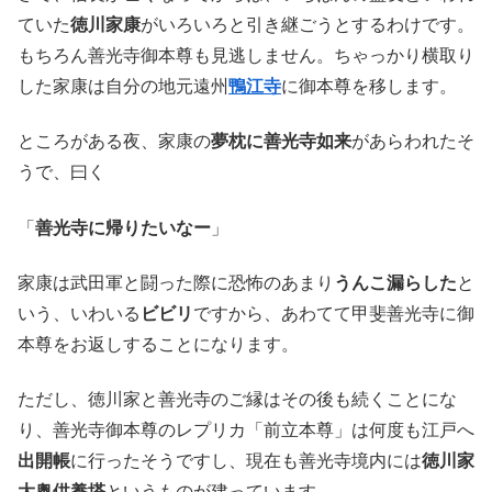
ていた
徳川家康
がいろいろと引き継ごうとするわけです。
もちろん善光寺御本尊も見逃しません。ちゃっかり横取り
した家康は自分の地元遠州
鴨江寺
に御本尊を移します。
ところがある夜、家康の
夢枕に善光寺如来
があらわれたそ
うで、曰く
「
善光寺に帰りたいなー
」
家康は武田軍と闘った際に恐怖のあまり
うんこ漏らした
と
いう、いわいる
ビビリ
ですから、あわてて甲斐善光寺に御
本尊をお返しすることになります。
ただし、徳川家と善光寺のご縁はその後も続くことにな
り、善光寺御本尊のレプリカ「前立本尊」は何度も江戸へ
出開帳
に行ったそうですし、現在も善光寺境内には
徳川家
大奥供養塔
というものが建っています。