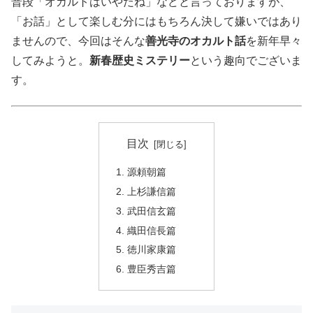
普段「オカルトはいやだね」などと言っておりますが、
「お話」として楽しむ分にはもちろん決して嫌いではあり
ませんので、今回はそんな
善光寺のオカルト話
を新年早々
してみようと。
新春歴史ミステリー
という趣向でございま
す。
目次
源頼朝篇
上杉謙信篇
武田信玄篇
織田信長篇
徳川家康篇
豊臣秀吉篇