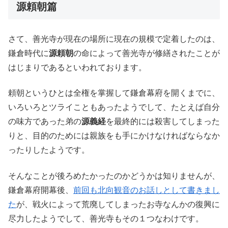
源頼朝篇
さて、善光寺が現在の場所に現在の規模で定着したのは、
鎌倉時代に
源頼朝
の命によって善光寺が修繕されたことが
はじまりであるといわれております。
頼朝というひとは全権を掌握して鎌倉幕府を開くまでに、
いろいろとツライこともあったようでして、たとえば自分
の味方であった弟の
源義経
を最終的には殺害してしまった
りと、目的のためには親族をも手にかけなければならなか
ったりしたようです。
そんなことが後ろめたかったのかどうかは知りませんが、
鎌倉幕府開幕後、
前回も北向観音のお話しとして書きまし
た
が、戦火によって荒廃してしまったお寺なんかの復興に
尽力したようでして、善光寺もその１つなわけです。