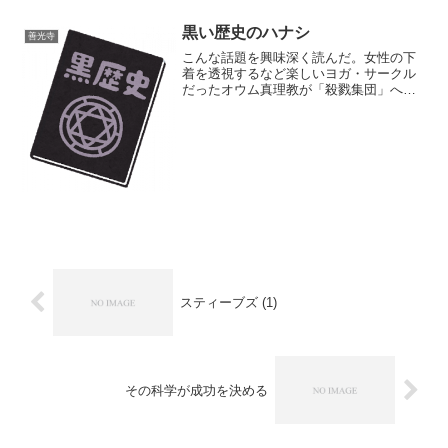
物を暴れ牛がツノにひっかけて走ってち
ゃったと。で、ばあさんケ...
黒い歴史のハナシ
善光寺
こんな話題を興味深く読んだ。女性の下
着を透視するなど楽しいヨガ・サークル
だったオウム真理教が「殺戮集団」へと
変化した決定的瞬間女性の下着を透視す
るのはたぶん「楽しい」のではなく
「#metoo案件」ではないかという気もす
るがまあそこはおいてお...
スティーブズ (1)
その科学が成功を決める