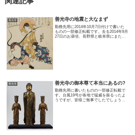
関連記事
善光寺の地震と大なまず
善光寺
勤務先用に2014年10月7日付けで書いた
ものの一部修正転載です。去る2014年9月
27日のお昼頃、長野県と岐阜県にまたが
る御嶽山が噴火し、多くの尊い命が失わ
れました。先日書いたとおり、来年行わ
れる善光寺御開帳の話題を書くとしてお
りまして、...
善光寺の御本尊て本当にあるの?
善光寺
勤務先用に書いたものの一部修正転載で
す。台風19号が各地で猛威を振るったよ
うですが、皆様ご無事でしたでしょう
か。どうも今年は自然災害が多いような
気がいたしますね。被害に遭われた皆様
にはお見舞いを申し上げます。さて、随
分時間がたってしまいまし...