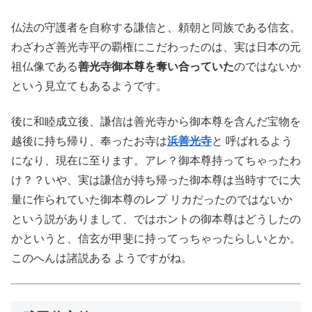
仏法の守護者を自称する謙信と、頼朝と同族である信玄。
わざわざ善光寺平の覇権にこだわったのは、実は日本の元
祖仏像である
善光寺御本尊を奪い合っていた
のではないか
という見立てもあるようです。
後に和睦成立後、謙信は善光寺から御本尊を含んだ宝物を
越後に持ち帰り、奉ったお寺は
浜善光寺
と 呼ばれるよう
になり、現在に至ります。アレ？御本尊持ってちゃったわ
け？？いや、実は謙信が持ち帰った御本尊は当時すでに大
量に作られていた御本尊のレプ リカだったのではないか
という説がありまして、ではホントの御本尊はどうしたの
かというと、信玄が甲斐に持ってっちゃったらしいとか。
このへんは諸説ある ようですがね。