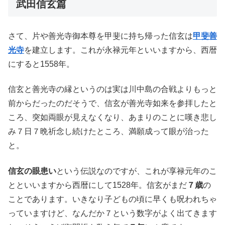
武田信玄篇
さて、片や善光寺御本尊を甲斐に持ち帰った信玄は
甲斐善
光寺
を建立します。これが永禄元年といいますから、西暦
にすると1558年。
信玄と善光寺の縁というのは実は川中島の合戦よりもっと
前からだったのだそうで、信玄が善光寺如来を参拝したと
ころ、突如両眼が見えなくなり、あまりのことに嘆き悲し
み７日７晩祈念し続けたところ、満願成って眼が治った
と。
信玄の眼患い
という伝説なのですが、これが享禄元年のこ
とといいますから西暦にして1528年。信玄がまだ
７歳
の
ことであります。いきなり子どもの頃に早くも呪われちゃ
っていますけど、なんだか７という数字がよく出てきます