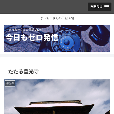
MENU
まっちーさんの日記Blog
たたる善光寺
善光寺