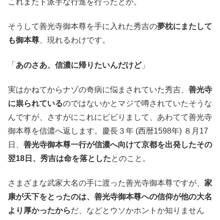
これまたド派手な行進を行ったとか。
そうして善光寺御本尊を手に入れた秀吉の
夢枕にまたして
も御本尊
、現れるわけです。
「
あのさあ、信濃に帰りたいんだけど
」
実はかねてからナゾの奇病に悩まされていた秀吉、
善光寺
に祟られている
のではないかとマジで噂されていたそうな
んですが、さすがにこれにビビりまして、あわてて善光寺
御本尊を信濃へ返します。慶長３年 (西暦1598年) ８月17
日、
善光寺御本尊一行が信濃へ向けて京都を出発したその
翌18日、秀吉は命を落とした
とのこと。
さまざまな武家大名の手に渡った善光寺御本尊ですが、
家
康が天下をとったのは、善光寺御本尊への信仰が他の大名
より厚かったから
だ、などとウソかホントか知りません