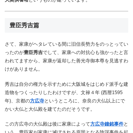
豊臣秀吉篇
さて、家康がヘタレている間に旧信長勢力をのっとってい
ったのが
豊臣秀吉
でして、家康への対抗心も強かったと言
われてますから、家康が返却した善光寺御本尊を見逃すわ
けがありません。
秀吉は自分の権力を示すために大阪城をはじめド派手な建
造物をつくったりしたわけですが、文禄４年 (西暦1595
年)、京都の
方広寺
というところに、奈良の大仏以上にで
かい大仏と大仏殿を建てたのだそうです。
この方広寺の大仏殿は後に家康によって
方広寺鐘銘事件
と
いう、豊臣家が家康に滅ぼされる原因となる陰謀事件を起