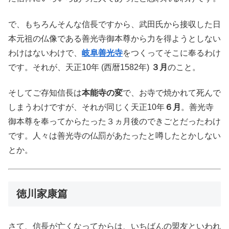
で、もちろんそんな信長ですから、武田氏から接収した日
本元祖の仏像である善光寺御本尊から力を得ようとしない
わけはないわけで、
岐阜善光寺
をつくってそこに奉るわけ
です。それが、天正10年 (西暦1582年)
３月
のこと。
そしてご存知信長は
本能寺の変
で、お寺で焼かれて死んで
しまうわけですが、それが同じく天正10年
６月
。善光寺
御本尊を奉ってからたった３ヵ月後のできごとだったわけ
です。人々は善光寺の仏罰があたったと噂したとかしない
とか。
徳川家康篇
さて、信長が亡くなってからは、いちばんの盟友といわれ