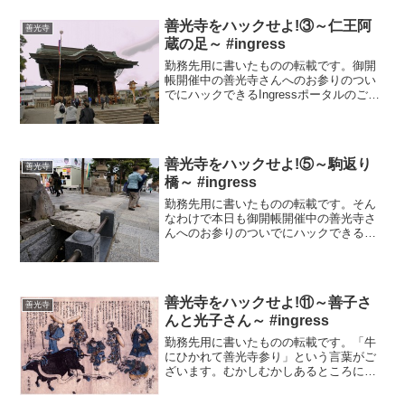
善光寺をハックせよ!③～仁王阿
善光寺
蔵の足～ #ingress
勤務先用に書いたものの転載です。御開
帳開催中の善光寺さんへのお参りのつい
でにハックできるIngressポータルのご紹
介第３回でございます。前回のむじな地
蔵さんからさらに坂の上のほうに目をや
りますと、仁王門が善光寺にお参りに来
た善男善女をお出...
善光寺をハックせよ!⑤～駒返り
善光寺
橋～ #ingress
勤務先用に書いたものの転載です。そん
なわけで本日も御開帳開催中の善光寺さ
んへのお参りのついでにハックできる
Ingressポータルのご紹介いってみましょ
う。いったいいつになったら本堂に辿り
着くのか？まあそれだけポータルという
か見どころがたくさ...
善光寺をハックせよ!⑪～善子さ
善光寺
んと光子さん～ #ingress
勤務先用に書いたものの転載です。「牛
にひかれて善光寺参り」という言葉がご
ざいます。むかしむかしあるところに、
たいへんケチなおばあさんが住んでいら
したのですが、ある日干しておいた洗濯