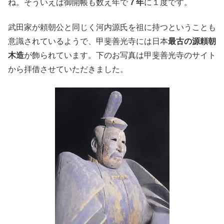
ね。そういえば御開帳も数え年で
７年
に１度です。
武田家が頼朝公と同じく河内源氏を祖に持つということも
意識されているようで、甲斐善光寺には日本
最古の源頼朝
木造
が飾られています。下のお写真は甲斐善光寺のサイト
から拝借させていただきました。