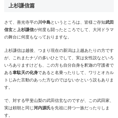
上杉謙信篇
さて、善光寺平の
川中島
というところは、皆様ご存知
武田
信玄
と
上杉謙信
が何度も闘ったところでして、大河ドラマ
の舞台に何度もなっておりますな。
上杉謙信は越後、つまり現在の新潟は上越あたりの方です
が、これまたナゾの多いひとでして、実は女性説などいろ
いろありますけども、この方も自分自身を釈迦の守護者で
ある
韋駄天の化身
であると名乗ったりして、ワリとオカル
トじみた言動のあった方なのではないかという説もありま
す。
で、対する甲斐山梨の武田信玄なのですが、この武田家、
実は頼朝と同じ
河内源氏
を先祖に持つ一族だったりしま
す。