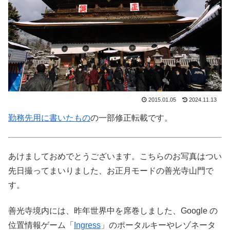
2015.01.05
2024.11.13
勤務先用に書いたもの
の一部修正転載です。
あけましておめでとうございます。こちらのお写真はつい
先日撮ってまいりました、お正月モードの善光寺山門で
す。
善光寺境内には、昨年世界中を席巻しました、Google の
位置情報ゲーム「
Ingress
」のポータルキーやレゾネータ