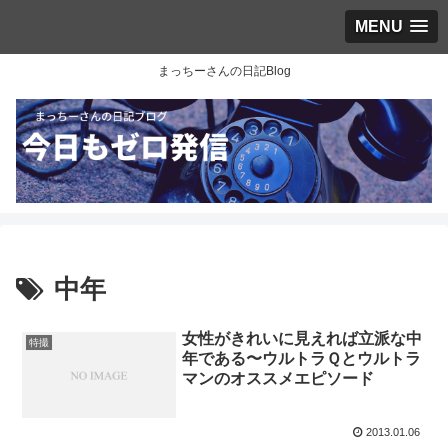
MENU
まっちーさんの日記Blog
中年
女性がきれいに見えれば立派な中
特撮
年である〜ウルトラＱとウルトラ
マンのオススメエピソード
2013.01.06