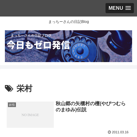
MENU
まっちーさんの日記Blog
栄村
秋山郷の矢櫃村の檀(やびつむら
妖怪
のまゆみ)伝説
2011.03.16