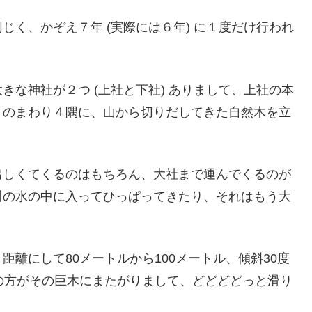
く、かぞえ７年 (実際には６年) に１度だけ行われ
な神社が２つ (上社と下社) ありまして、上社の本
」のまわり４隅に、山から切りだしてきた自然木を立
出しくてくるのはもちろん、大社まで運んでくるのが
川の水の中に入ってひっぱってきたり、それはもう大
離にして80メートルから100メートル、傾斜30度
の方がその巨木にまたがりまして、どどどどっと滑り