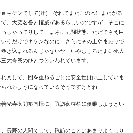
直キケンでして(汗)、それでまたこの木にまたがる
して、大変名誉と権威があるらしいのですが、そこに
らっしゃってりして、まさに乱闘状態。ただでさえ巨
というだけでキケンなのに、さらにその上やまわりで
と巻き込まれるんじゃないか、いやむしろたまに死人
本三大奇祭のひとつといわれています。
られまして、回を重ねるごとに安全性は向上していま
なられるようになっているそうですけどね。
の善光寺御開帳同様に、諏訪御柱祭に便乗しようとい
方、長野の人間でして、諏訪のことはあまりよくしり