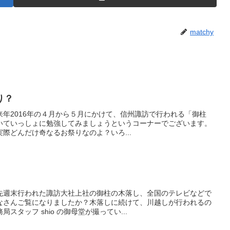
matchy
り？
年2016年の４月から５月にかけて、信州諏訪で行われる「御柱
ついていっしょに勉強してみましょうというコーナーでございます。
際どんだけ奇なるお祭りなのよ？いろ...
先週末行われた諏訪大社上社の御柱の木落し、全国のテレビなどで
なさんご覧になりましたか？木落しに続けて、川越しが行われるの
タッフ shio の御母堂が撮ってい...