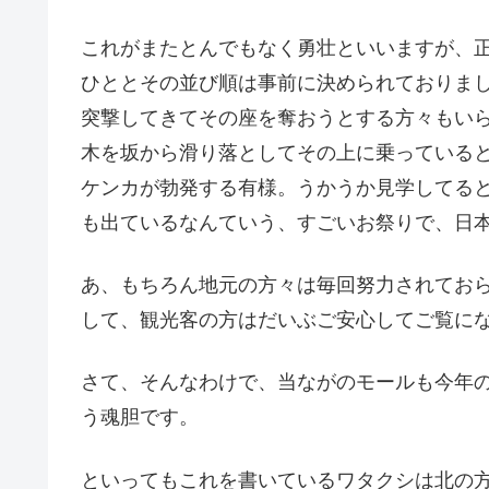
これがまたとんでもなく勇壮といいますが、正
ひととその並び順は事前に決められておりま
突撃してきてその座を奪おうとする方々もい
木を坂から滑り落としてその上に乗っている
ケンカが勃発する有様。うかうか見学してる
も出ているなんていう、すごいお祭りで、日
あ、もちろん地元の方々は毎回努力されてお
して、観光客の方はだいぶご安心してご覧に
さて、そんなわけで、当ながのモールも今年
う魂胆です。
といってもこれを書いているワタクシは北の