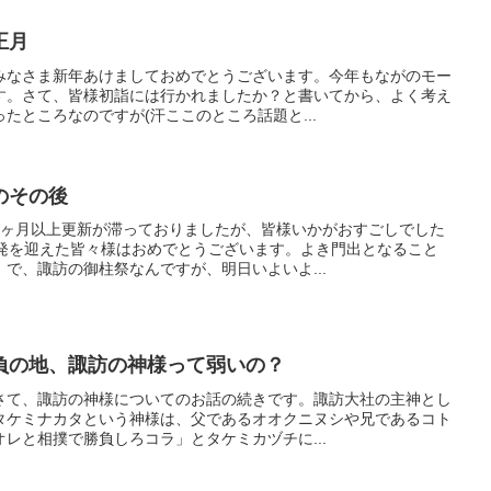
正月
みなさま新年あけましておめでとうございます。今年もながのモー
す。さて、皆様初詣には行かれましたか？と書いてから、よく考え
たところなのですが(汗ここのところ話題と...
のその後
1ヶ月以上更新が滞っておりましたが、皆様いかがおすごしでした
出発を迎えた皆々様はおめでとうございます。よき門出となること
で、諏訪の御柱祭なんですが、明日いよいよ...
負の地、諏訪の神様って弱いの？
さて、諏訪の神様についてのお話の続きです。諏訪大社の主神とし
タケミナカタという神様は、父であるオオクニヌシや兄であるコト
レと相撲で勝負しろコラ」とタケミカヅチに...