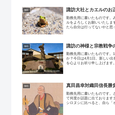
諏訪大社とカエルのお
御柱
勤務先用に書いたものです。
ルをよろしくお願いいたしま
たら自分は行ってないやと思っ
諏訪の神様と宗教戦争
御柱
勤務先用に書いたものです。
か？今日は4月1日。新しい
を心よりお祈り申し上げます。
真田昌幸対織田信長勝
御柱
勤務先用に書いたものです。
て何度か話題に出ております
シロヌシに比べると、自ら「オ