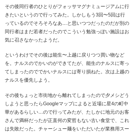
その後同行者のひとりがフォッサマグナミュージアムに行
きたいというので行ってみた。しかしもう3回〜5回は行
っているのでそろそろなあ…と思いつつだったのだが別の
同行者はまだ若者だったのでこういう勉強っぽい施設はお
気に召さなかったようだ。
というわけでその後は能生〜上越に戻りつつ買い物など
を。ナルスのでかいのができてたが、能生のナルスに寄っ
てしまったのででかいナルスには寄り損ねた。次は上越の
ナルスを優先しよう。
その後ちょっと市街地から離れてしまったので夕メシどう
しようと思ったらGoogleマップによると近場に星4の町中
華があるらしい…ので行ってみたが、たしかに地元のお客
さんで満杯だったが正直何の変哲もない古い食堂で、これ
は失敗だった。チャーシュー麺をいただいたが業務用スー