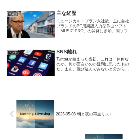
主な経歴
未分類
ミュージカル・プラン入社後、主に自社
ブランドのPC用楽譜入力型作曲ソフト
「MUSIC PRO」の開発に参加。同ソフト
は国内のDTM市場を代表するソフトとな
り、日本全国の小中学校の音楽学習ソフ
トとしても採用される。韓国語版は韓国
大統領賞を受賞...
SNS離れ
ネット
Twitterが始まった当初、これは一体何な
のか、何が面白いのか疑問に思ったもの
だ。まあ、飛び込んでみないと分からな
いと思い、特に意味のない、朝起きた、
夜寝た、ご飯を食べた、花見をしたとい
った日常の出来事をどんどん投稿してみ
た。他の人も、同...
2025-05-03 朝と夜の再生リスト