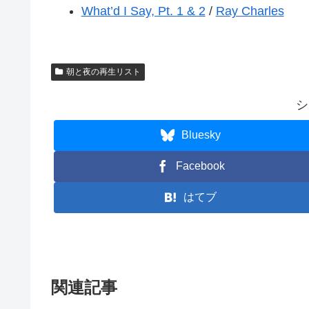
What’d I Say, Pt. 1 & 2
/
Ray Charles
朝と夜の再生リスト
シ
Bluesky
Facebook
はてブ
関連記事