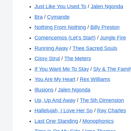
Just Like You Used To
/
Jalen Ngonda
Bra
/
Cymande
Nothing From Nothing
/
Billy Preston
Comencemos (Let’s Start)
/
Jungle Fire
Running Away
/
Thee Sacred Souls
Cissy Strut
/
The Meters
If You Want Me To Stay
/
Sly & The Famil
You Are My Heart
/
Rex Williams
Illusions
/
Jalen Ngonda
Up, Up And Away
/
The 5th Dimension
Hallelujah, I Love Her So
/
Ray Charles
Last One Standing
/
Monophonics