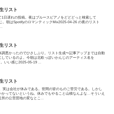
の再生リスト
て1日遅れの投稿。夜はブルースピアノをどどどっと検索して
。朝はSpotifyのロマンティックMix2025-04-26 の夜のリスト
..
の再生リスト
体調悪かったのでひさしぶり。リスト生成〜記事アップまでは自動
にしているのよ。今朝は北欧っぽいかんじのアーティス名を
。いい感じ2025-05-19 ...
の再生リスト
e Radar。実は会社が休みである。世間の皆のものご苦労である。しかし
かかってないというね。休みでもやること山積なんよな…そういえ
所の公営団地の変なとこ...