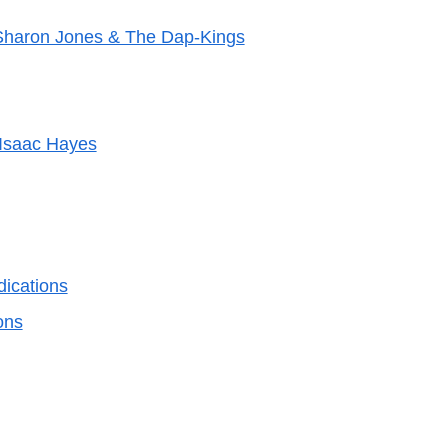
Sharon Jones & The Dap-Kings
Isaac Hayes
ications
ons