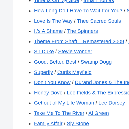
Time Is On My Side
/
Irma Thomas
How Long Do I Have To Wait For You?
/
Love Is The Way
/
Thee Sacred Souls
It’s A Shame
/
The Spinners
Theme From Shaft – Remastered 2009
/
Sir Duke
/
Stevie Wonder
Good, Better, Best
/
Swamp Dogg
Superfly
/
Curtis Mayfield
Don’t You Know
/
Durand Jones & The Ind
Honey Dove
/
Lee Fields & The Expressi
Get out of My Life Woman
/
Lee Dorsey
Take Me To The River
/
Al Green
Family Affair
/
Sly Stone