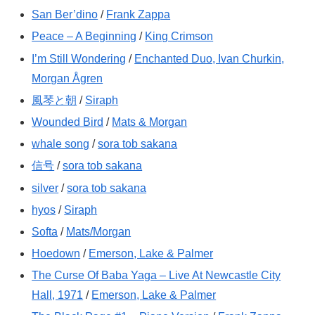
San Ber’dino
/
Frank Zappa
Peace – A Beginning
/
King Crimson
I’m Still Wondering
/
Enchanted Duo, Ivan Churkin,
Morgan Ågren
風琴と朝
/
Siraph
Wounded Bird
/
Mats & Morgan
whale song
/
sora tob sakana
信号
/
sora tob sakana
silver
/
sora tob sakana
hyos
/
Siraph
Softa
/
Mats/Morgan
Hoedown
/
Emerson, Lake & Palmer
The Curse Of Baba Yaga – Live At Newcastle City
Hall, 1971
/
Emerson, Lake & Palmer