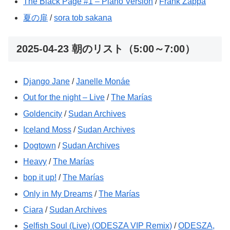
The Black Page #1 – Piano Version
/
Frank Zappa
夏の扉
/
sora tob sakana
2025-04-23 朝のリスト（5:00～7:00）
Django Jane
/
Janelle Monáe
Out for the night – Live
/
The Marías
Goldencity
/
Sudan Archives
Iceland Moss
/
Sudan Archives
Dogtown
/
Sudan Archives
Heavy
/
The Marías
bop it up!
/
The Marías
Only in My Dreams
/
The Marías
Ciara
/
Sudan Archives
Selfish Soul (Live) (ODESZA VIP Remix)
/
ODESZA,