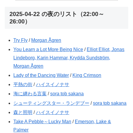
2025-04-22 の夜のリスト（22:00～
26:00）
Try Fly
/
Morgan Ågren
You Learn a Lot More Being Nice
/
Elliot Elliot, Jonas
Lindeborg, Karin Hammar, Krydda Sundström,
Morgan Ågren
Lady of the Dancing Water
/
King Crimson
平熱の街
/
ハイスイノナサ
海に纏わる言葉
/
sora tob sakana
シューティングスター・ランデブー
/
sora tob sakana
森と照明
/
ハイスイノナサ
Take A Pebble～Lucky Man
/
Emerson, Lake &
Palmer