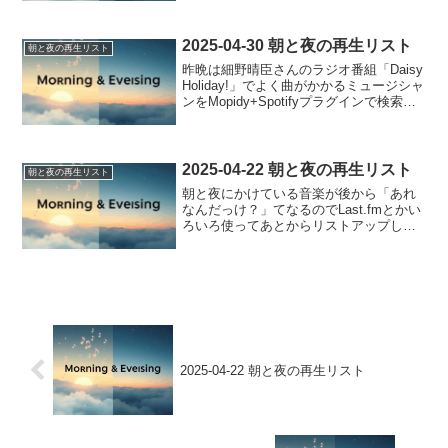
こと山積なんよな…そういえば不燃ごみ
を出しに行ったら近所の公営団地の変な
とこ...
2025-04-30 朝と夜の再生リスト
朝と夜の再生リスト
昨晩は細野晴臣さんのラジオ番組「Daisy
Holiday!」でよく曲がかかるミュージシャ
ンをMopidy+Spotifyプラグインで検索し
たランダムなプレイリスト。今朝は
SpotifyのNew Orleans Brassなプレイリ
スト。安...
2025-04-22 朝と夜の再生リスト
朝と夜の再生リスト
朝と夜にかけている音楽が後から「あれ
なんだっけ？」てなるのでLast.fmとかい
ろいろ使ってあとからリストアップして
みるテスト。やってみたら思いの外たく
さんあってこれ毎日投稿するもどうかと
いう気がしてきた。しかも夜は空振りし
ててコレだし…。...
2025-04-22 朝と夜の再生リスト