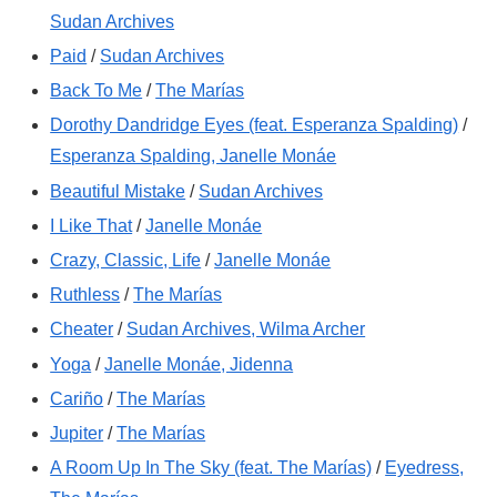
Sudan Archives
Paid
/
Sudan Archives
Back To Me
/
The Marías
Dorothy Dandridge Eyes (feat. Esperanza Spalding)
/
Esperanza Spalding, Janelle Monáe
Beautiful Mistake
/
Sudan Archives
I Like That
/
Janelle Monáe
Crazy, Classic, Life
/
Janelle Monáe
Ruthless
/
The Marías
Cheater
/
Sudan Archives, Wilma Archer
Yoga
/
Janelle Monáe, Jidenna
Cariño
/
The Marías
Jupiter
/
The Marías
A Room Up In The Sky (feat. The Marías)
/
Eyedress,