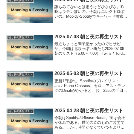
朝と夜の再生リスト
誰もみてないとは思うけどひさびさ。昨
晩はラテンぽいの。今朝はエレクトロぽ
いの。Mopidy-Spotifyでキーワード検索す
ると意外性あるのがかかって良い。2025-
05-26 の夜のリスト（22:00～26:00）
Deeper / Ho...
2025-07-08 朝と夜の再生リスト
朝と夜の再生リスト
最近ちょっと調子悪かったのでヒサビ
サ。今朝は北欧っぽい曲たち2025-07-08
朝のリスト（5:00～7:00） Twins / Tord
Gustavsen Trio Redream / Arve
Henriksen, Harmen F...
2025-05-03 朝と夜の再生リスト
朝と夜の再生リスト
更新1日遅れ。Spotifyのプレイリスト
Jazz Piano Classics。セロニアス・モン
クのDinahがかかると、お、2355の「田中
とみなさんの夜ふかしワークショップ」
かな？と思っちゃうよね。少し前だと
「ブラタモリ」かな？と思っ...
2025-04-28 朝と夜の再生リスト
朝と夜の再生リスト
今朝はSpotifyのRlease Radar。実は会社
が休みである。世間の皆のものご苦労で
ある。しかし時間がなくていつもより曲
数かかってないというね。休みでもやる