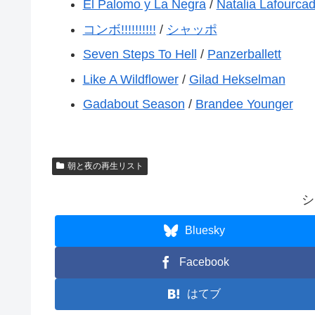
El Palomo y La Negra
/
Natalia Lafourca
コンボ!!!!!!!!!!
/
シャッポ
Seven Steps To Hell
/
Panzerballett
Like A Wildflower
/
Gilad Hekselman
Gadabout Season
/
Brandee Younger
朝と夜の再生リスト
シ
Bluesky
Facebook
はてブ