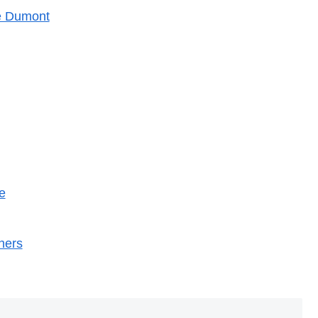
 Dumont
e
thers