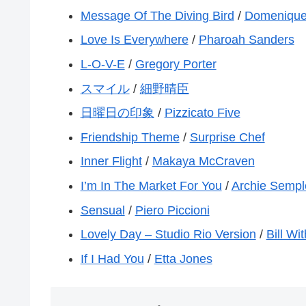
Message Of The Diving Bird
/
Domenique
Love Is Everywhere
/
Pharoah Sanders
L-O-V-E
/
Gregory Porter
スマイル
/
細野晴臣
日曜日の印象
/
Pizzicato Five
Friendship Theme
/
Surprise Chef
Inner Flight
/
Makaya McCraven
I’m In The Market For You
/
Archie Sempl
Sensual
/
Piero Piccioni
Lovely Day – Studio Rio Version
/
Bill Wi
If I Had You
/
Etta Jones