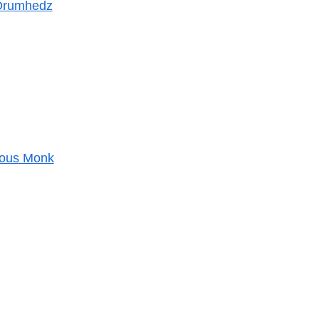
 Drumhedz
ious Monk