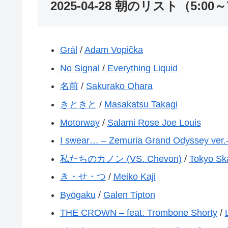
2025-04-28 朝のリスト（5:00～
Grál
/
Adam Vopička
No Signal
/
Everything Liquid
名前
/
Sakurako Ohara
きときと
/
Masakatsu Takagi
Motorway
/
Salami Rose Joe Louis
I swear… – Zemuria Grand Odyssey ver.
私たちのカノン (VS. Chevon)
/
Tokyo Sk
き・せ・つ
/
Meiko Kaji
Byōgaku
/
Galen Tipton
THE CROWN – feat. Trombone Shorty
/