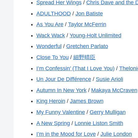
Spread Her Wings
/
Chris Dave and the
ADULTHOOD
/
Jon Batiste
As You Are
/
Taylor McFerrin
Wack Wack
/
Young-Holt Unlimited
Wonderful
/
Gretchen Parlato
Close To You
/
細野晴臣
I’m Confessin’ (That I Love You)
/
Thelon
Un Jour De Différence
/
Susie Arioli
Autumn In New York
/
Makaya McCraven
King Heroin
/
James Brown
My Funny Valentine
/
Gerry Mulligan
A New Spring
/
Lonnie Liston Smith
I’m in the Mood for Love
/
Julie London