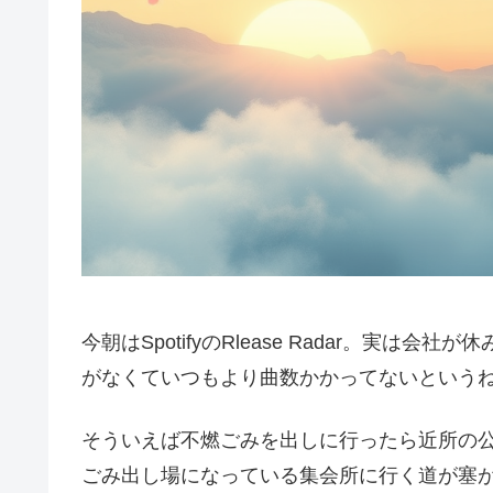
今朝はSpotifyのRlease Radar。実
がなくていつもより曲数かかってないという
そういえば不燃ごみを出しに行ったら近所の
ごみ出し場になっている集会所に行く道が塞