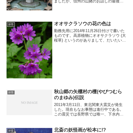
ましたが、信州の山姥のお話しの最後で
す。八面大王とはどういう鬼だったの
か？最初に申し上げましたとおり、鬼だ
の妖怪だのと言ったハナシは本来はオカ
ルトではないわけでして、鬼...
オオサクラソウの花の色は
妖怪
勤務先用に2014年11月26日付けで書いた
ものです。高原植物にオオサクラソウ (大
桜草) というのがありまして、だいたい夏
の頃に赤の強いピンクというか紫という
か、紅紫色っていうんですかね？鮮やか
な色の花があります。なかなか健気に可
憐な山野...
秋山郷の矢櫃村の檀(やびつむら
妖怪
のまゆみ)伝説
2011年3月11日、東北関東大震災が発生
した。現在もなお事態は進行中である。
この震災では長野県では唯一、下水内郡
栄村が被災している。関係各位には深く
お見舞いを申し上げます。実はいちども
行ったことがないので、落ち着いたらぜ
北斎の妖怪画が松本に!?
妖怪