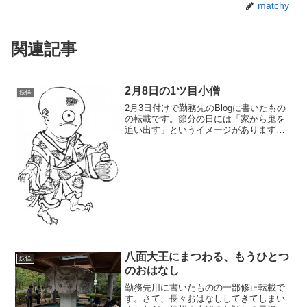
matchy
関連記事
2月8日の1ツ目小僧
妖怪
2月3日付けで勤務先のBlogに書いたもの
の転載です。節分の日には「家から鬼を
追い出す」というイメージがあります
が、むしろ「外から鬼がやってくる」と
いう方が昔は主流だったフシがありまし
て、ヒイ ラギにイワシの頭をしばりつけ
て軒先にかざり、そ...
八面大王にまつわる、もうひとつ
妖怪
のおはなし
勤務先用に書いたものの一部修正転載で
す。さて、長々おはなししてきてしまい