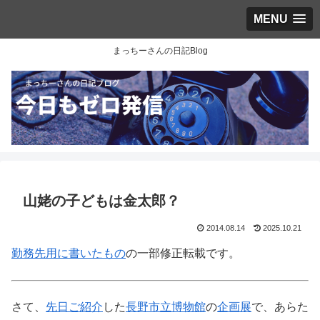
MENU
まっちーさんの日記Blog
山姥の子どもは金太郎？
2014.08.14
2025.10.21
勤務先用に書いたもの
の一部修正転載です。
さて、
先日ご紹介
した
長野市立博物館
の
企画展
で、あらた