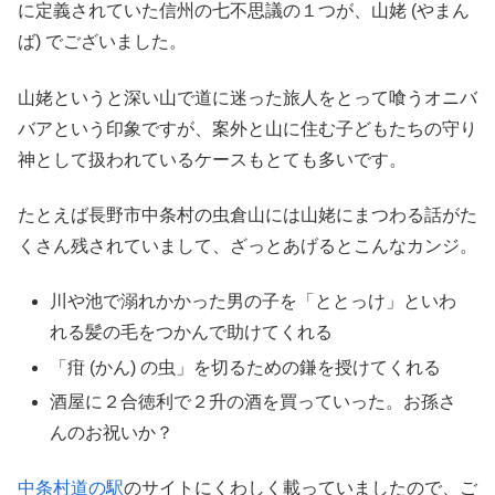
に定義されていた信州の七不思議の１つが、山姥 (やまん
ば) でございました。
山姥というと深い山で道に迷った旅人をとって喰うオニバ
バアという印象ですが、案外と山に住む子どもたちの守り
神として扱われているケースもとても多いです。
たとえば長野市中条村の虫倉山には山姥にまつわる話がた
くさん残されていまして、ざっとあげるとこんなカンジ。
川や池で溺れかかった男の子を「ととっけ」といわ
れる髪の毛をつかんで助けてくれる
「疳 (かん) の虫」を切るための鎌を授けてくれる
酒屋に２合徳利で２升の酒を買っていった。お孫さ
んのお祝いか？
中条村道の駅
のサイトにくわしく載っていましたので、ご