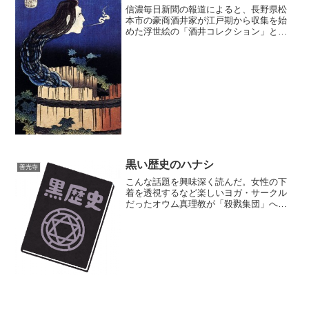
ひ観光にお邪魔した...
信濃毎日新聞の報道によると、長野県松
本市の豪商酒井家が江戸期から収集を始
めた浮世絵の「酒井コレクション」とい
う約10万点をのコレクションがあり、日
本浮世絵博物館という財団法人が管理し
ているらしい。そして、このほど好事家
の間では(？)周知にも...
黒い歴史のハナシ
善光寺
こんな話題を興味深く読んだ。女性の下
着を透視するなど楽しいヨガ・サークル
だったオウム真理教が「殺戮集団」へと
変化した決定的瞬間女性の下着を透視す
るのはたぶん「楽しい」のではなく
「#metoo案件」ではないかという気もす
るがまあそこはおいてお...