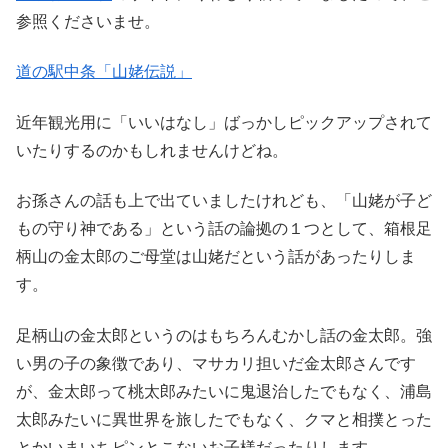
参照くださいませ。
道の駅中条「山姥伝説」
近年観光用に「いいはなし」ばっかしピックアップされて
いたりするのかもしれませんけどね。
お孫さんの話も上で出ていましたけれども、「山姥が子ど
もの守り神である」という話の論拠の１つとして、箱根足
柄山の金太郎のご母堂は山姥だという話があったりしま
す。
足柄山の金太郎というのはもちろんむかし話の金太郎。強
い男の子の象徴であり、マサカリ担いだ金太郎さんです
が、金太郎って桃太郎みたいに鬼退治したでもなく、浦島
太郎みたいに異世界を旅したでもなく、クマと相撲とった
とかいまいちピンとこないお子様だったりします。