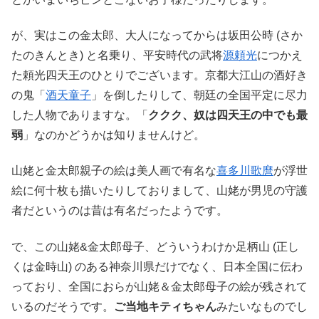
が、実はこの金太郎、大人になってからは坂田公時 (さか
たのきんとき) と名乗り、平安時代の武将
源頼光
につかえ
た頼光四天王のひとりでございます。京都大江山の酒好き
の鬼「
酒天童子
」を倒したりして、朝廷の全国平定に尽力
した人物でありますな。「
ククク、奴は四天王の中でも最
弱
」なのかどうかは知りませんけど。
山姥と金太郎親子の絵は美人画で有名な
喜多川歌麿
が浮世
絵に何十枚も描いたりしておりまして、山姥が男児の守護
者だというのは昔は有名だったようです。
で、この山姥&金太郎母子、どういうわけか足柄山 (正し
くは金時山) のある神奈川県だけでなく、日本全国に伝わ
っており、全国におらが山姥＆金太郎母子の絵が残されて
いるのだそうです。
ご当地キティちゃん
みたいなものでし