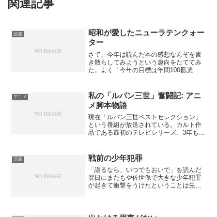
関連記事
昭和が愛したニューラテンクォー
読書
ター
さて、今年は読んだ本の感想なんぞを書
き散らしてみようという趣向をたててみ
た。よく「今年の目標は年間100冊読
破！」みたいなハナシを聞くけれども、
あれ？オレそれぐらい読んでない？まあ
マンガとかもいれればサ、とおもいつ
私の「ルパン三世」奮闘記: アニ
アニメ
つ、昨年は途中でカウントす...
メ脚本物語
現在「ルパン三世ベストセレクション」
という番組が放送されている。カルト作
品である最初のテレビシリーズ、3年もの
長きに渡り放送された大人気作となった
第2シリーズ、プロ野球中継に阻まれて放
送自体が不定期となり、レア作品となっ
戦前の少年犯罪
読書
た第3シリーズの中か...
「謝るなら、いつでもおいで」を読んだ
翌日にまたもや佐世保で大きな少年犯罪
が起きて衝撃をうけたということは先日
書いた。それがきっかけで以前から気に
なっていた本書を読んでみた。「少年犯
罪データベース」というサイトを運営し
ている方が著者である。一...