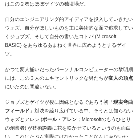
はこの２巻はほぼゲイツの独壇場だ。
自分のエンジニアリング的アイディアを投入していきたい
ウォズ、自分がほしいものを主に美術的な面で追求してい
くジョブズ、そして自分の書いたコトバ (Microsoft
BASIC) をあらゆるあまねく世界に広めようとするゲイ
ツ。
かつて変人揃いだったパーソナルコンピューターの黎明期
には、この３人のエキセントリックな男たちが
変人の頂点
にいたのは間違いない。
ジョブズとゲイツが後に因縁となるであろう初「
現実弯曲
フィールド
」対決を繰り広げている中、そうとは知らない
ウォズとアレン (
ポール・アレン
；Microsoftのもうひとり
の創業者) が技術談義に花を咲かせているというのも面白
い。これはたぶん実際にはなかったことなんじゃないか