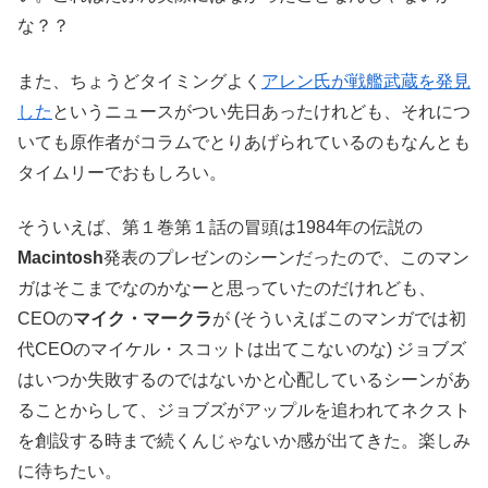
な？？
また、ちょうどタイミングよく
アレン氏が戦艦武蔵を発見
した
というニュースがつい先日あったけれども、それにつ
いても原作者がコラムでとりあげられているのもなんとも
タイムリーでおもしろい。
そういえば、第１巻第１話の冒頭は1984年の伝説の
Macintosh
発表のプレゼンのシーンだったので、このマン
ガはそこまでなのかなーと思っていたのだけれども、
CEOの
マイク・マークラ
が (そういえばこのマンガでは初
代CEOのマイケル・スコットは出てこないのな) ジョブズ
はいつか失敗するのではないかと心配しているシーンがあ
ることからして、ジョブズがアップルを追われてネクスト
を創設する時まで続くんじゃないか感が出てきた。楽しみ
に待ちたい。