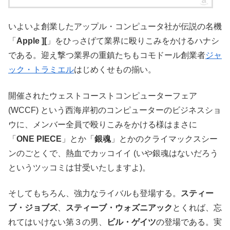
いよいよ創業したアップル・コンピュータ社が伝説の名機
「
Apple ][
」をひっさげて業界に殴りこみをかけるハナシ
である。迎え撃つ業界の重鎮たちもコモドール創業者
ジャ
ック・トラミエル
はじめくせもの揃い。
開催されたウェストコーストコンピューターフェア
(WCCF) という西海岸初のコンピューターのビジネスショ
ウに、メンバー全員で殴りこみをかける様はまさに
「
ONE PIECE
」とか「
銀魂
」とかのクライマックスシー
ンのごとくで、熱血でカッコイイ (いや銀魂はないだろう
というツッコミは甘受いたしますよ)。
そしてもちろん、強力なライバルも登場する。
スティー
ブ・ジョブズ
、
スティーブ・ウォズニアック
とくれば、忘
れてはいけない第３の男、
ビル・ゲイツ
の登場である。実