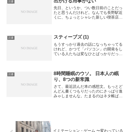
出かける用事がない
読書
先日、というか、つい数日前のことだっ
たと思うんだけれど。なんでも長野駅近
くに、ちょっとシャレた新しい喫茶店が
できるらしい、なんてハナシを Facebook
でみかけて。なんでもヴァイナルという
かアナログレコードをかけてくれる喫茶
店で。ハハー...
スティーブズ (1)
読書
もうすっかり過去の話になっちゃってる
けれど、かつて「パソコン」の開発をし
ている人たちは変なひとばっかりだっ
た。それこそメーカーの開発部隊にも、
本当はミュージシャン志望だったひとと
かがわんさかいたし、下請けにしても、
昼間はラーメン屋さんで夜プ...
8時間睡眠のウソ。 日本人の眠
読書
り、8つの新常識
さて、最近読んだ本の感想文。もっとど
んどん書くつもりだったのにさっぱり進
みゃしませんな。たまるのはネタ帳ばか
りなりけり。さて本書、タイトルが Blog
の釣りタイトルみたいでちょっとアレだ
けども、まあ健康に関するネタについて
は Blog よ...
イミテーション・ゲーム 〜変わっている