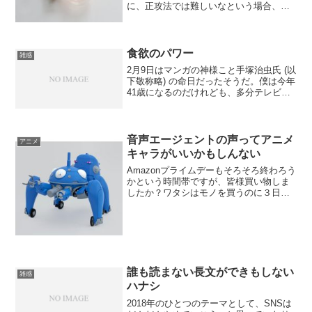
に、正攻法では難しいなという場合、発
想を転換させるとあの問題もこの問題も
解決できるじゃん！てことがあって、そ
ういうのを思いつくとものすごく快感な
のである。しかしこうすれ...
食欲のパワー
雑感
2月9日はマンガの神様こと手塚治虫氏 (以
下敬称略) の命日だったそうだ。僕は今年
41歳になるのだけれども、多分テレビと
かで生前の手塚治虫というひとを観たこ
とのある最後の世代になるんじゃないだ
ろうか。手塚治虫は自分自身をマンガの
キャラクター...
音声エージェントの声ってアニメ
アニメ
キャラがいいかもしんない
Amazonプライムデーもそろそろ終わろう
かという時間帯ですが、皆様買い物しま
したか？ワタシはモノを買うのに３日ぐ
らい悩むようなヤツなので、「１日だ
け！」て煽られも、あたふたしてるうち
に時間ばかりがすぎてしまうわけです
が。最近 FireTV...
誰も読まない長文ができもしない
雑感
ハナシ
2018年のひとつのテーマとして、SNSは