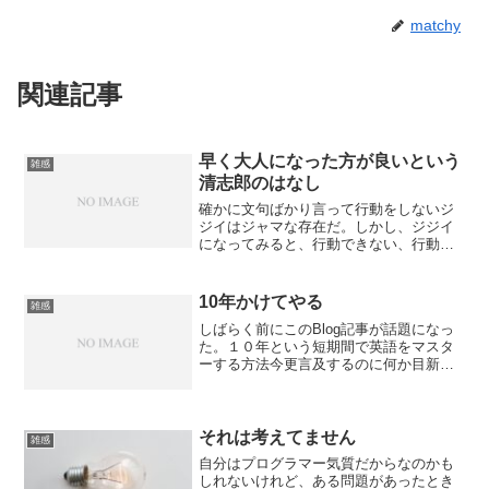
matchy
関連記事
早く大人になった方が良いという
雑感
清志郎のはなし
確かに文句ばかり言って行動をしないジ
ジイはジャマな存在だ。しかし、ジジイ
になってみると、行動できない、行動し
ない理由というのがわかってきたりす
る。まあ、同じ視線をお持ちでない方に
は何を言っても言い訳に聞こえてしまう
10年かけてやる
雑感
であろうから、掘り下げてま...
しばらく前にこのBlog記事が話題になっ
た。１０年という短期間で英語をマスタ
ーする方法今更言及するのに何か目新し
い意見があるわけではなくて、単にこれ
いいなあという感想それだけなんだけど
もね。
それは考えてません
雑感
自分はプログラマー気質だからなのかも
しれないけれど、ある問題があったとき