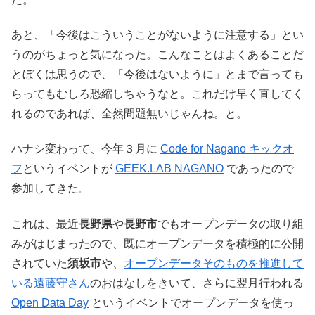
あと、「今後はこういうことがないように注意する」とい
うのがちょっと気になった。こんなことはよくあることだ
とぼくは思うので、「今後はないように」とまで言っても
らってもむしろ恐縮しちゃうなと。これだけ早く直してく
れるのであれば、全然問題無いじゃんね。と。
ハナシ変わって、今年３月に
Code for Nagano キックオ
フ
というイベントが
GEEK.LAB NAGANO
であったので
参加してきた。
これは、最近
長野県
や
長野市
でもオープンデータの取り組
みがはじまったので、既にオープンデータを積極的に公開
されていた
須坂市
や、
オープンデータそのものを推進して
いる遠藤守さん
のおはなしをきいて、さらに翌月行われる
Open Data Day
というイベントでオープンデータを使っ