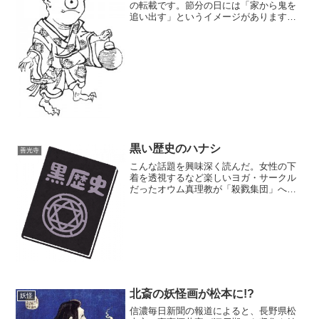
の転載です。節分の日には「家から鬼を
追い出す」というイメージがあります
が、むしろ「外から鬼がやってくる」と
いう方が昔は主流だったフシがありまし
て、ヒイ ラギにイワシの頭をしばりつけ
て軒先にかざり、そ...
黒い歴史のハナシ
善光寺
こんな話題を興味深く読んだ。女性の下
着を透視するなど楽しいヨガ・サークル
だったオウム真理教が「殺戮集団」へと
変化した決定的瞬間女性の下着を透視す
るのはたぶん「楽しい」のではなく
「#metoo案件」ではないかという気もす
るがまあそこはおいてお...
北斎の妖怪画が松本に!?
妖怪
信濃毎日新聞の報道によると、長野県松