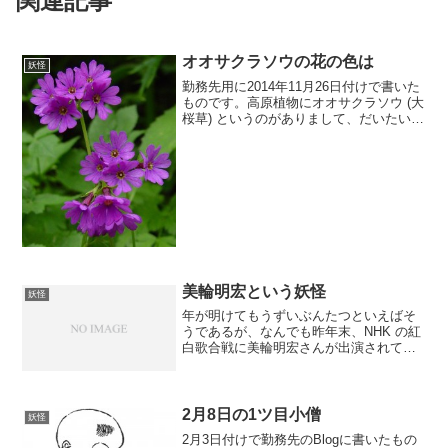
関連記事
オオサクラソウの花の色は
妖怪
勤務先用に2014年11月26日付けで書いた
ものです。高原植物にオオサクラソウ (大
桜草) というのがありまして、だいたい夏
の頃に赤の強いピンクというか紫という
か、紅紫色っていうんですかね？鮮やか
な色の花があります。なかなか健気に可
憐な山野...
美輪明宏という妖怪
妖怪
年が明けてもうずいぶんたつといえばそ
うであるが、なんでも昨年末、NHK の紅
白歌合戦に美輪明宏さんが出演されて、
ヨイトマケの唄を歌われたそうである。
かつて職業差別を助長するとしてこの曲
をかけるのを見合わせる放送局もあった
そうだけれども、時代...
2月8日の1ツ目小僧
妖怪
2月3日付けで勤務先のBlogに書いたもの