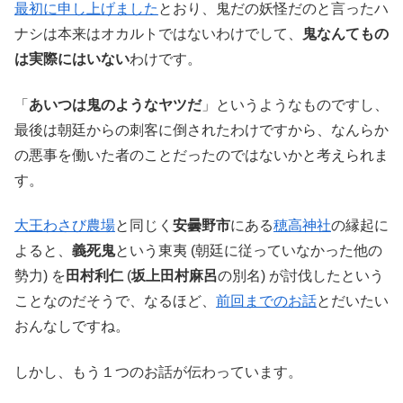
最初に申し上げました
とおり、鬼だの妖怪だのと言ったハ
ナシは本来はオカルトではないわけでして、
鬼なんてもの
は実際にはいない
わけです。
「
あいつは鬼のようなヤツだ
」というようなものですし、
最後は朝廷からの刺客に倒されたわけですから、なんらか
の悪事を働いた者のことだったのではないかと考えられま
す。
大王わさび農場
と同じく
安曇野市
にある
穂高神社
の縁起に
よると、
義死鬼
という東夷 (朝廷に従っていなかった他の
勢力) を
田村利仁
(
坂上田村麻呂
の別名) が討伐したという
ことなのだそうで、なるほど、
前回までのお話
とだいたい
おんなしですね。
しかし、もう１つのお話が伝わっています。