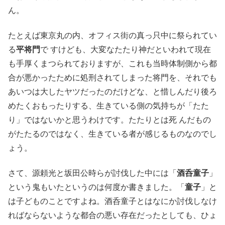
ん。
たとえば東京丸の内、オフィス街の真っ只中に祭られてい
る
平将門
で すけども、大変なたたり神だといわれて現在
も手厚くまつられておりますが、これも当時体制側から都
合が悪かったために処刑されてしまった将門を、それでも
あいつは大したヤツだったのだけどな、と惜しんだり後ろ
めたくおもったりする、生きている側の気持ちが「たた
り」ではないかと思うわけです。たたりとは死 んだもの
がたたるのではなく、生きている者が感じるものなのでし
ょう。
さて、源頼光と坂田公時らが討伐した中には「
酒呑童子
」
という鬼もいたというのは何度か書きました。「
童子
」と
は子どものことですよね。酒呑童子とはなにか討伐しなけ
ればならないような都合の悪い存在だったとしても、ひょ