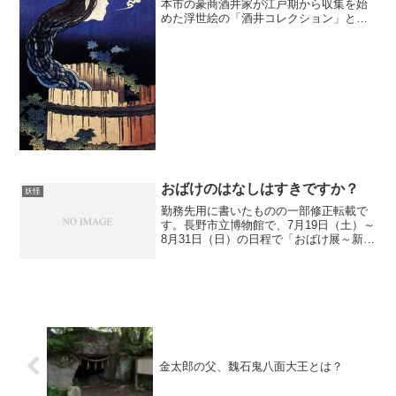
本市の豪商酒井家が江戸期から収集を始
めた浮世絵の「酒井コレクション」とい
う約10万点をのコレクションがあり、日
本浮世絵博物館という財団法人が管理し
ているらしい。そして、このほど好事家
の間では(？)周知にも...
おばけのはなしはすきですか？
妖怪
勤務先用に書いたものの一部修正転載で
す。長野市立博物館で、7月19日（土）～
8月31日（日）の日程で「おばけ展～新信
州七ふしぎ～」という企画展がおこなわ
れています。夏はおばけ！というのもあ
るでしょうし、ここんところ「妖怪ウォ
ッチ」というのが...
金太郎の父、魏石鬼八面大王とは？