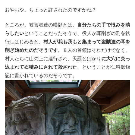
おやおや、ちょっと許されたのですかね？
ところが、被害者達の嘆願とは、
自分たちの手で恨みを晴
らしたい
ということだったそうで、役人が耳削ぎの刑を執
行しはじめると、
村人が我も我もと集まって盗賊達の耳を
削ぎ始めたのだそうです
。８人の首領はそれだけでなく、
村人たちに山の上に連行され、天罰とばかり
に大穴に突っ
込まれて石積みにされて殺された
、ということが仁科濫觴
記に書かれているのだそうです。