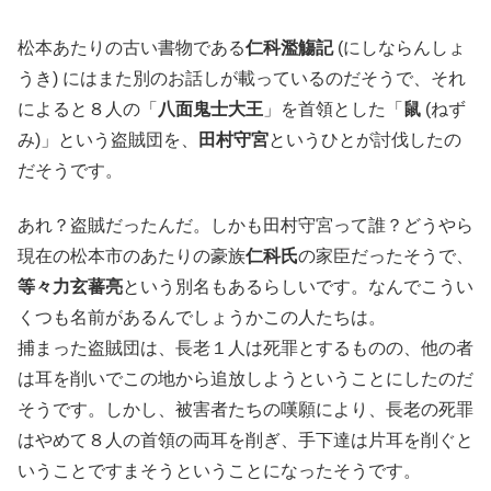
松本あたりの古い書物である
仁科濫觴記
(にしならんしょ
うき) にはまた別のお話しが載っているのだそうで、それ
によると８人の「
八面鬼士大王
」を首領とした「
鼠
(ねず
み)」という盗賊団を、
田村守宮
というひとが討伐したの
だそうです。
あれ？盗賊だったんだ。しかも田村守宮って誰？どうやら
現在の松本市のあたりの豪族
仁科氏
の家臣だったそうで、
等々力玄蕃亮
という別名もあるらしいです。なんでこうい
くつも名前があるんでしょうかこの人たちは。
捕まった盗賊団は、長老１人は死罪とするものの、他の者
は耳を削いでこの地から追放しようということにしたのだ
そうです。しかし、被害者たちの嘆願により、長老の死罪
はやめて８人の首領の両耳を削ぎ、手下達は片耳を削ぐと
いうことですまそうということになったそうです。