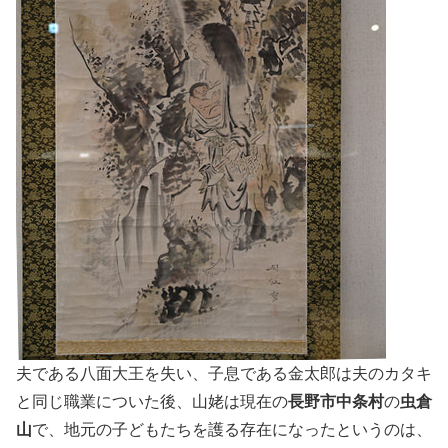
夫である八面大王を失い、子息である金太郎は夫のカタキ
と同じ職業についた後、山姥は現在の
長野市中条村
の
虫倉
山
で、地元の子どもたちを護る存在になったというのは、