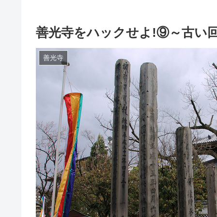
善光寺をハックせよ!⑨～古い回向柱
善光寺