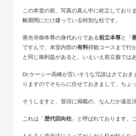
この本堂の前、写真の真ん中に屹立しており
帳期間にだけ建っている特別な柱です。
善光寺御本尊の身代わりである
前立本尊
と「
ですんで、本堂内部の
有料
拝観コースまで行
と同じ御利益があると。いえいえ前立腺では
Dr.ケーシー高峰が言いそうな冗談はさてお
りますのでそちらに任せておきまして、ちょ
そうしますと、冒頭に掲載の、なんだか遠近
これは「
歴代回向柱
」と呼ばれております。