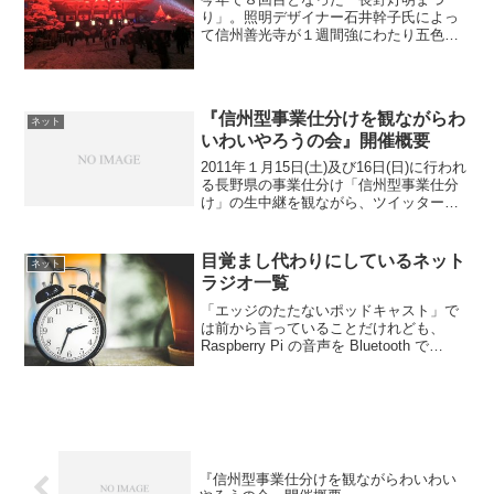
り」。照明デザイナー石井幹子氏によっ
て信州善光寺が１週間強にわたり五色に
ライトアップされるというイベントでご
ざいます。で、せっかくやるなら楽しみ
たい、だからといってメインスタッフの
お手伝いするほどパワーはな...
『信州型事業仕分けを観ながらわ
ネット
いわいやろうの会』開催概要
2011年１月15日(土)及び16日(日)に行われ
る長野県の事業仕分け「信州型事業仕分
け」の生中継を観ながら、ツイッターで
みんなでわいわいと遊ぼうという企画で
す。県政について真剣に議論したり意見
を言うもよし、揚げ足取ってかしこぶる
目覚まし代わりにしているネット
ネット
もよし、小...
ラジオ一覧
「エッジのたたないポッドキャスト」で
は前から言っていることだけれども、
Raspberry Pi の音声を Bluetooth で
Amazon Echo に飛ばすようにして、
Raspberry Pi で指定時刻に時報的なもの
を喋らせたり音楽...
『信州型事業仕分けを観ながらわいわい