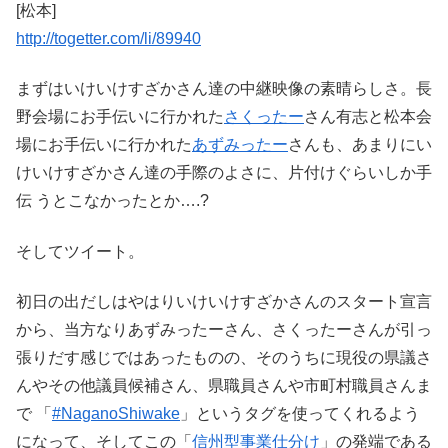
[松本]
http://togetter.com/li/89940
まずはいけいけすざかさん達の中継映像の素晴らしさ。長
野会場にお手伝いに行かれた
さくったー
さん有志と松本会
場にお手伝いに行かれた
あずみったー
さんも、あまりにい
けいけすざかさん達の手際のよさに、片付けぐらいしか手
伝 うとこなかったとか….?
そしてツイート。
初日の出だしはやはりいけいけすざかさんのスタート宣言
から、当方なりあずみったーさん、さくったーさんが引っ
張りだす感じではあったものの、そのうちに現役の県議さ
んやその他議員候補さん、県職員さんや市町村職員さんま
で 「
#NaganoShiwake
」というタグを使ってくれるよう
になって、そしてこの「
信州型事業仕分け
」の発端である