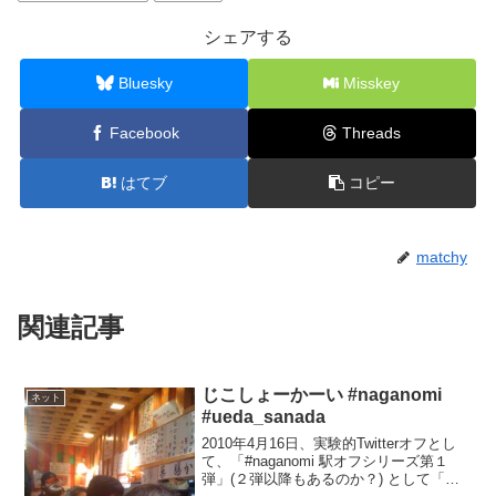
シェアする
Bluesky
Misskey
Facebook
Threads
はてブ
コピー
matchy
関連記事
じこしょーかーい #naganomi
ネット
#ueda_sanada
2010年4月16日、実験的Twitterオフとし
て、「#naganomi 駅オフシリーズ第１
弾」(２弾以降もあるのか？) として「上