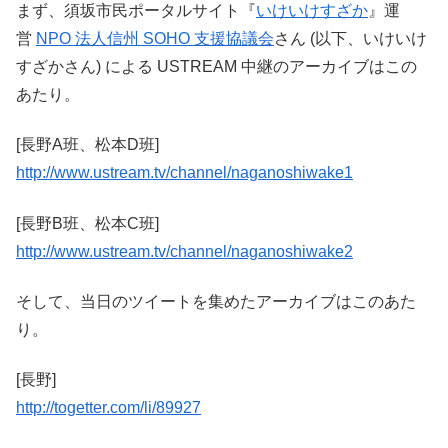
まず、須坂市民ポータルサイト『
いけいけすざか
』運
営
NPO 法人信州 SOHO 支援協議会
さん (以下、いけいけ
すざかさん) による USTREAM 中継のアーカイブはこの
あたり。
[長野A班、松本D班]
http://www.ustream.tv/channel/naganoshiwake1
[長野B班、松本C班]
http://www.ustream.tv/channel/naganoshiwake2
そして、当日のツイートを集めたアーカイブはこのあた
り。
[長野]
http://togetter.com/li/89927