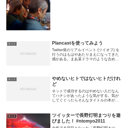
田駅オフ」を行いました。このAudioBoo
はそのときの自己紹介の様子。
via AudioBooPlanc...
Plancastを使ってみよう
ネット
Twitter発のリアルイベント (ツイオフ) を
行うのはもはやあたりまえになってきた
感がある。まあ某ドラマのような古めか
しい出会い系オフ会は正直勘弁いただき
たいところはあるが(苦笑。そんなわけ
で、「こういうイベントやるから参加者
募集ー！」...
やめないヒトではないヒトだけれ
ネット
ど
ネットで成功するのはやめない人だなん
てハナシがあったような気がする。気が
してぐぐったらそんなタイトルの本が出
ていたらしい。継続は力なりなんて言う
し、それよりなにより長く続けていると
「キャラ」がたちやすくなってくるとか
ツイッターで長野灯明まつりを遊
ネット
そういうことなんじゃない...
びました！ #ntomyo2011
今年で８回目となった「長野灯明まつ