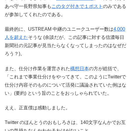
あべ守一長野県知事も
このタグ付きで１ポスト
のみである
が参加してくれたのである。
最終的に、USTREAM 中継のユニークユーザー数は
4,000
人を超えた
そうな (余談だが、この記事に対する信濃毎日
新聞社の元記事が見当たらなくなってしまったのはなぜだ
ろう？)。
また、仕分け作業を運営された
構想日本
の方が総括で、
「これまで事業仕分けをやってきて、このようにTwitterで
仕分け内容そのものについて活発に議論されていた例はな
い」(要約) という旨のことをおっしゃられていた。
ええ、正直僕は感動しました。
Twitter のほんとうのおもしろさは、140文字なんかでお互
いの気持ちなんかわかるわけがないこと。