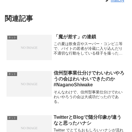
関連記事
「魔が差す」の連鎖
ネット
この夏は飲食店やスーパー・コンビニ等
で、バイトの若者が冷蔵に入り込んだり
不適切な行動をしている様子を撮った写
真を自らTwitterに投稿し、騒動になると
いったことがとても多かった。なんとゆ
ーか、なんだか気持ちが悪いというか、
薄気味が悪いなあ...
信州型事業仕分けでわいわいやろ
ネット
うの会はわいわいできたのか
#NaganoShiwake
そんなわけで、信州型事業仕分けでわい
わいやろうの会は大成功だったのであ
る。
TwitterとBlogで随分印象が違う
ネット
なと思ったハナシ
Twitter でとてもおもしろいハナシが流れ