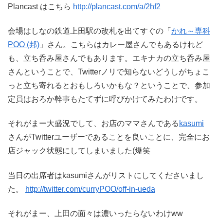
Plancast はこちら
http://plancast.com/a/2hf2
会場はしなの鉄道上田駅の改札を出てすぐの「
かれ～専科
POO (邦)
」さん。こちらはカレー屋さんでもあるけれど
も、立ち呑み屋さんでもあります。エキナカの立ち呑み屋
さんということで、Twitterノリで知らないどうしがちょこ
っと立ち寄れるとおもしろいかもな？ということで、参加
定員はおろか幹事もたてずに呼びかけてみたわけです。
それがまー大盛況でして、お店のママさんである
kasumi
さんがTwitterユーザーであることを良いことに、完全にお
店ジャック状態にしてしまいました(爆笑
当日の出席者はkasumiさんがリストにしてくださいまし
た。
http://twitter.com/curryPOO/off-in-ueda
それがまー、上田の面々は濃いったらないわけww