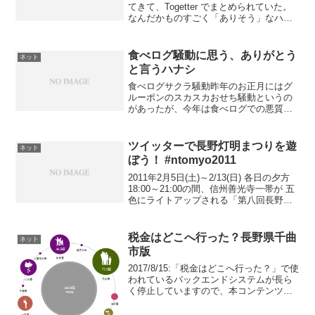
てきて、Togetter でまとめられていた。
なんだかものすごく「ありそう」なハナ
シである。とてもおもしろいので是非ご
一読を。
食べログ騒動に思う、ありがとう
ネット
と言うハナシ
食べログサクラ騒動昨年のお正月にはグ
ルーポンのスカスカおせち騒動というの
があったが、今年は食べログでの悪質な
やらせ騒動からはじまった。もう１月も
終わろうというのに今更その話題かよと
言われるかもしれないが。→カカクコム
ツイッターで長野灯明まつりを遊
ネット
社によるプレスリリースこ...
ぼう！ #ntomyo2011
2011年2月5日(土)～2/13(日) 各日の夕方
18:00～21:00の間、信州善光寺一帯が 五
色にライトアップされる「第八回長野灯
明まつり」が開催されます。公式サイト
→ ツイッター上では有志であ
る @n_toumyou さんが昨年より...
税金はどこへ行った？長野県千曲
ネット
市版
2017/8/15:「税金はどこへ行った？」で使
われているバックエンドシステムが長ら
く停止していますので、本コンテンツは
更新不能になっています。問題があれば
削除するのでご指摘ください。税金はど