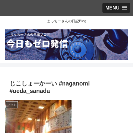
MENU
まっちーさんの日記Blog
じこしょーかーい #naganomi
#ueda_sanada
ネット