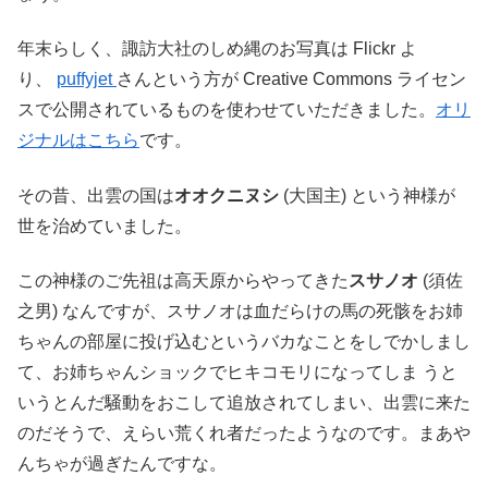
年末らしく、諏訪大社のしめ縄のお写真は Flickr よ
り、
puffyjet
さんという方が Creative Commons ライセン
スで公開されているものを使わせていただきました。
オリ
ジナルはこちら
です。
その昔、出雲の国は
オオクニヌシ
(大国主) という神様が
世を治めていました。
この神様のご先祖は高天原からやってきた
スサノオ
(須佐
之男) なんですが、スサノオは血だらけの馬の死骸をお姉
ちゃんの部屋に投げ込むというバカなことをしでかしまし
て、お姉ちゃんショックでヒキコモリになってしま うと
いうとんだ騒動をおこして追放されてしまい、出雲に来た
のだそうで、えらい荒くれ者だったようなのです。まあや
んちゃが過ぎたんですな。