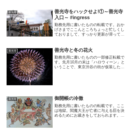
善光寺をハックせよ!①～善光寺
善光寺
入口～ #ingress
勤務先用に書いたものの転載です。おか
げさまでここんところちょっと忙しくし
ておりまして、すっかり更新が滞ってお
りました。そんなこんなのうちに善光寺
御開帳、にぎにぎしくもとっくにはじま
っております (汗)。「一生に、一度は参
善光寺と冬の花火
善光寺
れ、善光寺」などと申...
勤務先用に書いたものの一部修正転載で
す。先月10月の末は「ハロウィーン」と
いうことで、東京渋谷の街が仮装した方
でたいへんな人出だったそうですな。長
野はなんだかんだいって、東京から３年
ぐらい遅れて「はやりごと」がやってき
ますので、今年はそろそ...
御開帳の冷徹
善光寺
勤務先用に書いたものの転載です。ここ
は地獄。閻魔大王が亡者に与える罰を決
めるためにお裁きをしておられます。閻
魔大王にはとても優秀な補佐官がいると
いうことが最近判明したようでございま
すな。冒頭掲載したお写真は江戸末期か