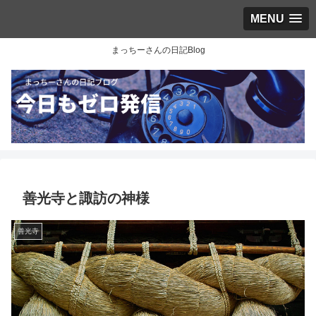
MENU
まっちーさんの日記Blog
善光寺と諏訪の神様
善光寺