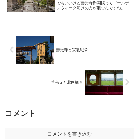
でもいいけど善光寺御開帳ってゴールデ
ンウィーク明けの方が混むんですね。今
年は公式の USTREAM 中継があったん
で、はじめて知りました。というわけで
恒例の善光寺御開帳勝手に協賛シリー
ズ、お参りのついでに...
善光寺と宗教戦争
善光寺と北向観音
コメント
コメントを書き込む