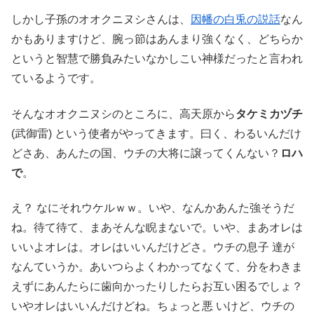
しかし子孫のオオクニヌシさんは、
因幡の白兎の説話
なん
かもありますけど、腕っ節はあんまり強くなく、どちらか
というと智慧で勝負みたいなかしこい神様だったと言われ
ているようです。
そんなオオクニヌシのところに、高天原から
タケミカヅチ
(武御雷) という使者がやってきます。曰く、わるいんだけ
どさあ、あんたの国、ウチの大将に譲ってくんない？
ロハ
で
。
え？ なにそれウケルｗｗ。いや、なんかあんた強そうだ
ね。待て待て、まあそんな睨まないで。いや、まあオレは
いいよオレは。オレはいいんだけどさ。ウチの息子 達が
なんていうか。あいつらよくわかってなくて、分をわきま
えずにあんたらに歯向かったりしたらお互い困るでしょ？
いやオレはいいんだけどね。ちょっと悪 いけど、ウチの