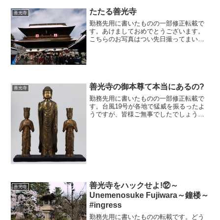
ら明治にかけてご活躍され...
たたる善光寺
善光寺
勤務先用に書いたものの一部修正転載で
す。あけましておめでとうございます。
こちらのお写真はつい先日撮ってまいり
ました、お正月モードの善光寺山門で
す。善光寺境内には、昨年世界中を席巻
しました、Google の位置情報ゲーム
「Ingress」のポ...
善光寺の御本尊て本当にあるの?
善光寺
勤務先用に書いたものの一部修正転載で
す。台風19号が各地で猛威を振るったよ
うですが、皆様ご無事でしたでしょう
か。どうも今年は自然災害が多いような
気がいたしますね。被害に遭われた皆様
にはお見舞いを申し上げます。さて、随
分時間がたってしまいまし...
善光寺をハックせよ!⑫～
善光寺
Unemenosuke Fujiwara～鐘楼～
#ingress
勤務先用に書いたものの転載です。どう