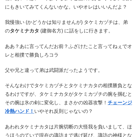
にもきいてみてくんないかな。いやオレはいいんだよ？
我慢強い (かどうかは知りませんが) タケミカヅチは、弟
の
タケミナカタ
(建御名方) に話をしに行きます。
ああ？あに言ってんだお前？ふざけたこと言ってねぇでオ
レと相撲で勝負しろコラ
父や兄と違って弟は武闘派だったようです。
そんなわけでタケミカヅチとタケミナカタの相撲勝負とな
るわけですが、タケミナカタがタケミカヅチの腕を掴むと
その腕は氷の剣に変化し、まさかの凶器攻撃！
チェーンジ
冷熱ハンド！
いやそれ反則じゃないの？
あわれタケミナカタは片腕切断の大怪我を負いまして、ほ
うほうのていで現在の諏訪まで逃げ延び、諏訪の神様とな