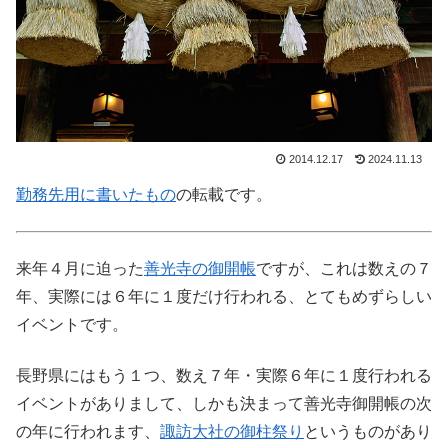
2014.12.17
2024.11.13
勤務先用に書いたもの
の転載です。
来年４月に迫った
善光寺の御開帳
ですが、これは数えの７
年、実際には６年に１度だけ行われる、とてもめずらしい
イベントです。
長野県にはもう１つ、数え７年・実際６年に１度行われる
イベントがありまして、しかも決まって善光寺御開帳の次
の年に行われます、
諏訪大社の御柱祭り
というものがあり