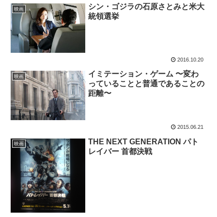
シン・ゴジラの石原さとみと米大
映画
統領選挙
2016.10.20
イミテーション・ゲーム 〜変わ
映画
っていることと普通であることの
距離〜
2015.06.21
THE NEXT GENERATION パト
映画
レイバー 首都決戦