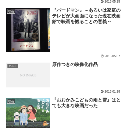
2015.05.25
『バードマン』～あるいは家庭の
映画
テレビが大画面になった現在映画
館で映画を観ることの意義～
2015.05.07
原作つきの映像化作品
アニメ
2013.01.28
『おおかみこどもの雨と雪』はと
映画
ても大きな映画だった